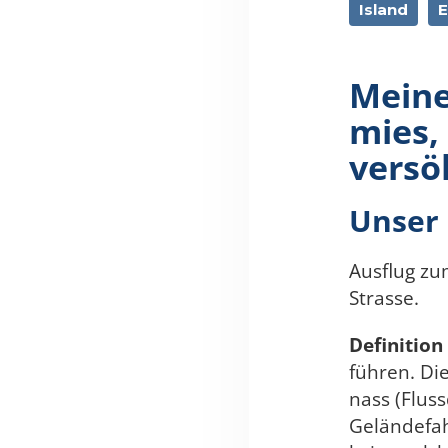
Island
E
Meine
mies,
versö
Unser 
Ausflug z
Strasse.
Definition
führen. Di
nass (Flus
Geländefah