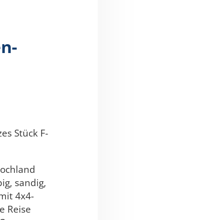
n-
zes Stück F-
 Hochland
ig, sandig,
mit 4x4-
e Reise