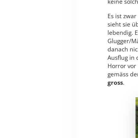
keine solc
Es ist zwar
sieht sie ü
lebendig. E
Glugger/Mä
danach nic
Ausflug in 
Horror vor
gemäss de
gross
.