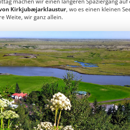
tag machen wir einen längeren Spaziergang auf
von Kirkjubæjarklaustur
, wo es einen kleinen See
 Weite, wir ganz allein.