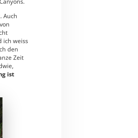
 Canyons.
k. Auch
 von
cht
 ich weiss
ich den
anze Zeit
dwie,
g ist