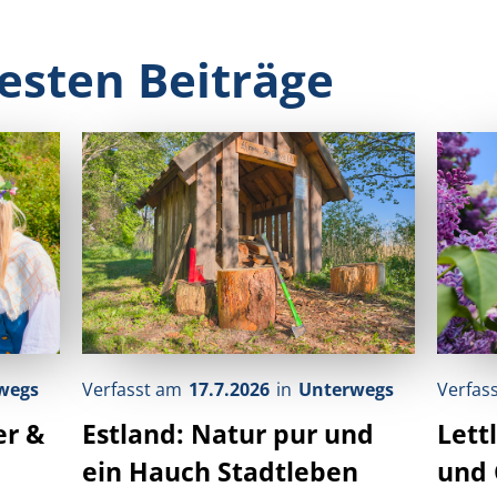
esten Beiträge
wegs
Verfasst am
17.7.2026
in
Unterwegs
Verfas
er &
Estland: Natur pur und
Lett
ein Hauch Stadtleben
und 