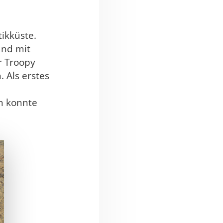
ikküste.
and mit
r Troopy
 Als erstes
n konnte