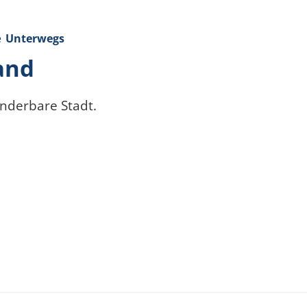
e
Unterwegs
and
nderbare Stadt.